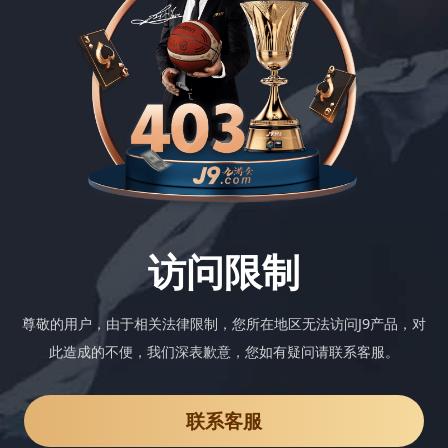
访问限制
尊敬的用户，由于相关法律限制，您所在地区无法访问J9产品，对
此造成的不便，我们深表歉意，您如有疑问请联系客服。
联系客服