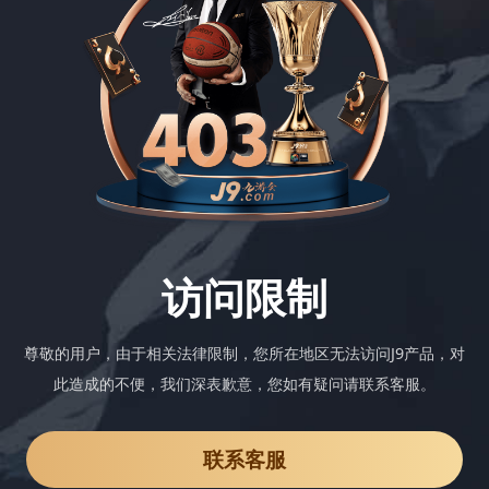
访问限制
尊敬的用户，由于相关法律限制，您所在地区无法访问J9产品，对
此造成的不便，我们深表歉意，您如有疑问请联系客服。
联系客服