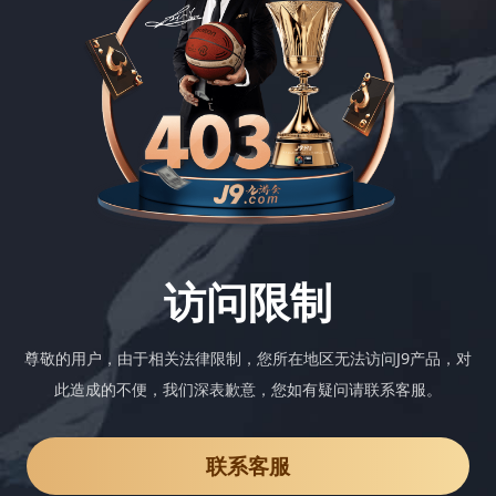
访问限制
尊敬的用户，由于相关法律限制，您所在地区无法访问J9产品，对
此造成的不便，我们深表歉意，您如有疑问请联系客服。
联系客服