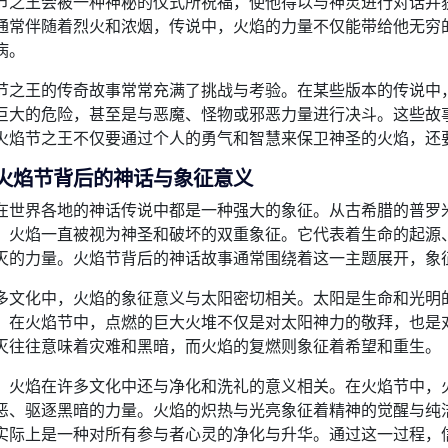
节之王会被一种神秘的仪式所祝福，使他得以与神灵进行对话并
通常伴随着烈火和浓烟，传说中，火焰的力量不仅能带给他无穷
病。
节之王的传奇故事常常充满了挑战与考验。在某些版本的传说中
巨大的危险，甚至是与恶魔、怪物或邪恶力量进行决斗。这些故
火焰节之王不仅要通过个人的勇气和智慧来保卫神圣的火焰，还
火焰节背后的神话与象征意义
在世界各地的神话传说中都是一种强大的象征。从古希腊的普罗
，火焰一直被视为神圣和破坏的双重象征。它代表着生命的起源
灭的力量。火焰节背后的神话故事通常围绕着这一主题展开，象
多文化中，火焰的象征意义与太阳密切相关。太阳是生命和光明
。在火焰节中，点燃的巨大火堆不仅是对太阳神力的敬拜，也是
灭往往意味着灾难和黑暗，而火焰的复燃则象征着希望和重生。
，火焰在许多文化中还与净化和洗礼的意义相关。在火焰节中，
恶、驱逐黑暗的力量。火焰的炽热与光亮象征着精神的觉醒与纯
实际上是一种对所有参与者心灵的净化与升华。通过这一过程，