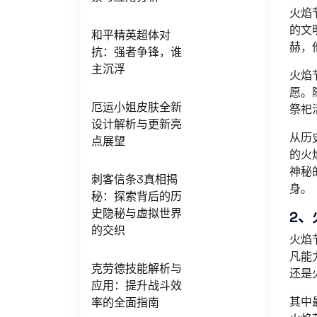
火焰
的文
和平精英超体对
赫，
抗：强者争锋，谁
主沉浮
火焰
愿。
厄运小姐皮肤全新
祭祀
设计解析与更新亮
从历
点展望
的火
神秘
刺客信条3真相揭
身。
秘：探索背后的历
史隐秘与虚拟世界
2、
的交织
火焰
凡能
克劳德技能解析与
还是
应用：提升战斗效
其中
率的全面指南