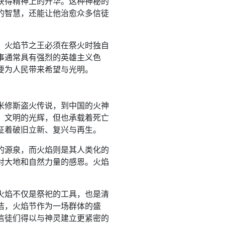
获得精神上的升华。这种神秘的
的智慧，还能让他治愈众多信徒
，火焰节之王必须在祭火时独自
事通常具有强烈的英雄主义色
要为人民带来希望与光明。
米修斯盗火传说，到中国的火神
、文明的光辉，但也承载着死亡
征着破旧立新、复兴与再生。
的源泉，而火焰则是其人类化的
对大地和自然力量的感恩。火焰
火焰不仅是祭祀的工具，也是清
洁，火焰节作为一场群体的盛
信徒们得以与神灵建立更紧密的