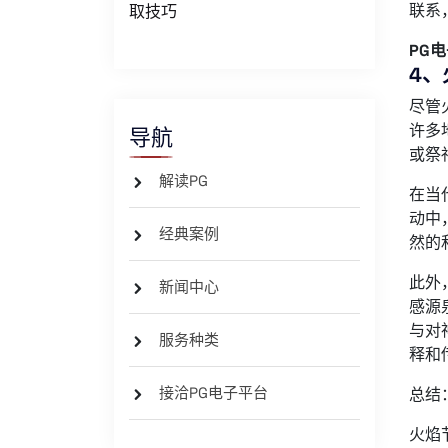
联系
取技巧
PG
4、
尽管
许多
导航
或祭
解读PG
在当
动中
经典案例
然的
此外
新闻中心
感源
与对
服务种类
释和
接洽PG电子平台
总结
火焰