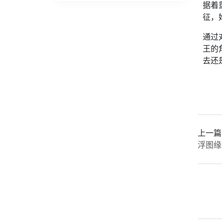
据着
征，
通过
王的
去还
上一篇
浮图缘