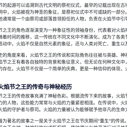
节的起源可以追溯到古代文明的祭祀仪式，最早的记载出现在古
明中，火焰被视为神圣的象征，是祭祀仪式中不可或缺的一部分
他通常是一个由祭司或部落首领担任的人物，负责在火焰节中引
节之王的角色逐渐演变为一种象征性的领袖身份，代表着对火焰
随着时间的推移，这一传统在不同文化中不断演化，成为了各类
活动中，火焰不仅是自然元素的象征，还与人类对死亡、重生以
史的角度来看，火焰节之王的传说和实际角色往往被与英雄、神
焰节之王有着各自独特的背景和象征意义，但无论在何种文化中
的存在。火焰节不仅是一个简单的庆典，更是一种信仰的体现，
火焰节之王的传奇与神秘经历
节之王的传奇故事充满了神秘色彩。根据流传下来的故事，火焰
力的人物，这些能力常常与火焰的力量紧密相连。在传说中，火
火焰的守护者与祭司。火焰的力量被认为能够赋予他非凡的生命
最为著名的故事之一是关于火焰节之王在节庆期间“重生”的传说