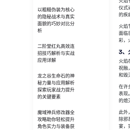
火焰
仪式
以粗糙伪装为核心
的疾
的隐秘战术与真实
面貌的巧妙对比分
火焰
析
面临
彩，
二阶堂红丸高效连
3、
招技巧解析与实战
应用详解
火焰
祝融
和毁
龙之谷生命石的神
秘力量与应用解析
在许
探索玩家战力提升
表现
的关键要素
的熄
此外
魔域神兵修改器全
除邪
攻略助你轻松提升
宴，
角色实力与装备获