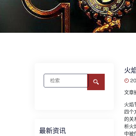
火
20
文章
火焰
四个
的关
析火
最新资讯
中被