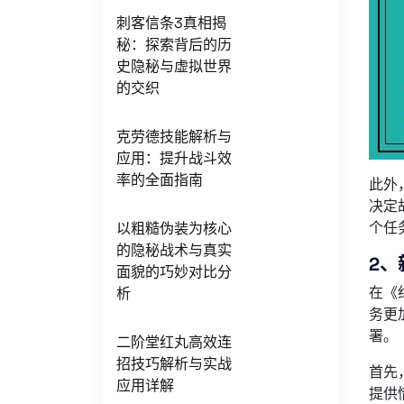
刺客信条3真相揭
秘：探索背后的历
史隐秘与虚拟世界
的交织
克劳德技能解析与
应用：提升战斗效
率的全面指南
此外
决定
个任
以粗糙伪装为核心
的隐秘战术与真实
2、
面貌的巧妙对比分
在《
析
务更
署。
二阶堂红丸高效连
招技巧解析与实战
首先
应用详解
提供