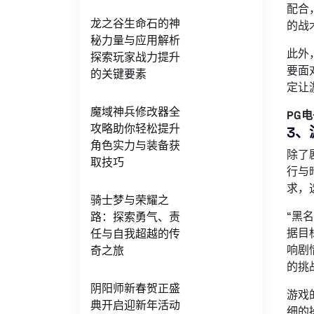
配合
龙之谷生命石的神
的战
秘力量与应用解析
此外
探索玩家战力提升
要面
的关键要素
定让
魔域神兵修改器全
PG
攻略助你轻松提升
3、
角色实力与装备获
除了
取技巧
行与
求，
骑士梦与荣耀之
“黑
路：探索勇气、责
据目
任与自我超越的传
响剧
奇之旅
的挑
阴阳师新春贺正盛
游戏
典开启迎新年活动
细的