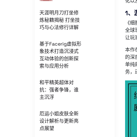
化以
1、
天涯明月刀打坐修
炼秘籍揭秘 打坐技
《细
巧与心法修行详解
全球
让玩
基于Facerig虚拟形
本作
象技术打造沉浸式
的深
互动体验的创新探
单纯
索与应用分析
务，
和平精英超体对
抗：强者争锋，谁
主沉浮
厄运小姐皮肤全新
设计解析与更新亮
点展望