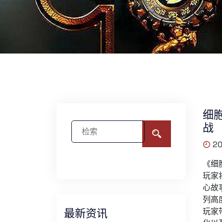
细
战
20
《细
玩家
心故
列高
最新资讯
玩家