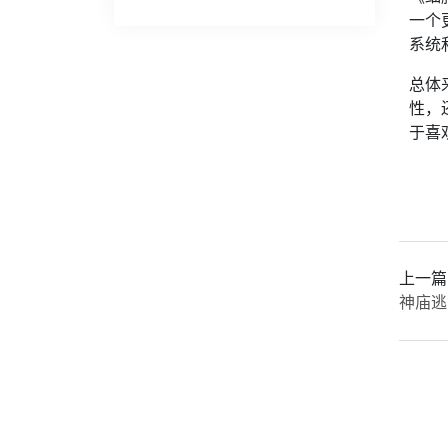
一个
系统
总体
性，
于喜
上一篇
神庙逃