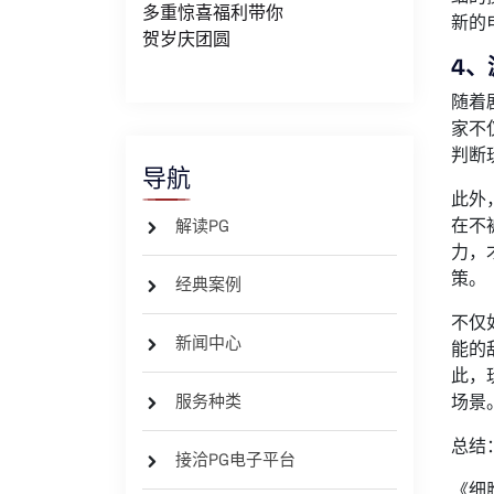
多重惊喜福利带你
新的
贺岁庆团圆
4、
随着
家不
判断
导航
此外
在不
解读PG
力，
策。
经典案例
不仅
新闻中心
能的
此，
服务种类
场景
总结
接洽PG电子平台
《细